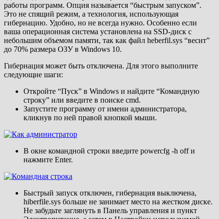
работы программ. Опция называется “быстрым запуском”.
Это не спящий режим, а технология, использующая
гибернацию. Удобно, но не всегда нужно. Особенно если
ваша операционная система установлена на SSD-диск с
небольшим объемом памяти, так как файл heberfil.sys “весит”
до 70% размера ОЗУ в Windows 10.
Гибернация может быть отключена. Для этого выполните
следующие шаги:
Откройте “Пуск” в Windows и найдите “Командную
строку” или введите в поиске cmd.
Запустите программу от имени администратора,
кликнув по ней правой кнопкой мыши.
В окне командной строки введите powercfg -h off и
нажмите Enter.
Быстрый запуск отключен, гибернация выключена,
hiberfile.sys больше не занимает место на жестком диске.
Не забудьте заглянуть в Панель управления и пункт