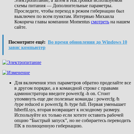
Электропитание, а затем в Настройки используемой
схемы питания — Дополнительные параметры.
Проследите, чтобы переход в режим гибернации был
выключен по всем пунктам. Интервью Михаила
Кокорича главы компании Momentus
смотреть
на нашем
сайте.
Посмотрите ещё:
Во время обновления до Windows 10
завис компьютер
Для включения этих параметров обратно проделайте все
в другом порядке, а в командной строке с правами
администратора введите powercfg -h on. Стоит
упомянуть еще две полезные команды : powercfg /h
/type reduced и powercfg /h /type full. Первая уменьшает
hiberfil.sys, вторая возвращает к исходному размеру.
Используйте их только если хотите оставить рабочей
опцию “Быстрый запуск”, но не собираетесь переводить
ПК в полноценную гибернацию.