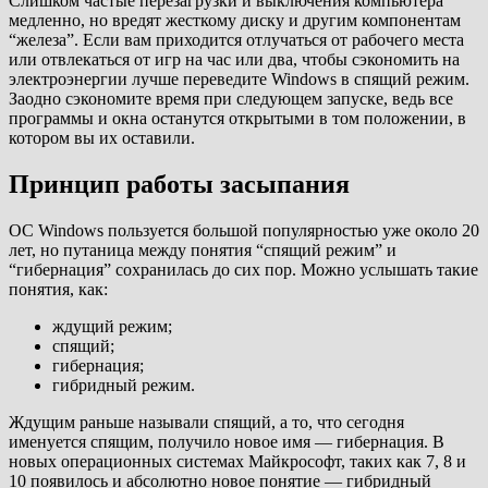
Слишком частые перезагрузки и выключения компьютера
медленно, но вредят жесткому диску и другим компонентам
“железа”. Если вам приходится отлучаться от рабочего места
или отвлекаться от игр на час или два, чтобы сэкономить на
электроэнергии лучше переведите Windows в спящий режим.
Заодно сэкономите время при следующем запуске, ведь все
программы и окна останутся открытыми в том положении, в
котором вы их оставили.
Принцип работы засыпания
ОС Windows пользуется большой популярностью уже около 20
лет, но путаница между понятия “спящий режим” и
“гибернация” сохранилась до сих пор. Можно услышать такие
понятия, как:
ждущий режим;
спящий;
гибернация;
гибридный режим.
Ждущим раньше называли спящий, а то, что сегодня
именуется спящим, получило новое имя — гибернация. В
новых операционных системах Майкрософт, таких как 7, 8 и
10 появилось и абсолютно новое понятие — гибридный