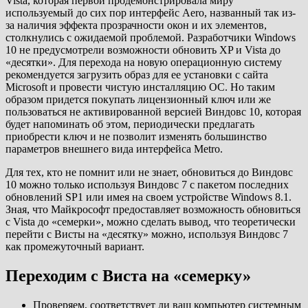
Vista, которая первой продемонстрировала миру
используемый до сих пор интерфейс Aero, названный так из-
за наличия эффекта прозрачности окон и их элементов,
столкнулись с ожидаемой проблемой. Разработчики Windows
10 не предусмотрели возможности обновить XP и Vista до
«десятки». Для перехода на новую операционную систему
рекомендуется загрузить образ для ее установки с сайта
Microsoft и провести чистую инсталляцию ОС. Но таким
образом придется покупать лицензионный ключ или же
пользоваться не активированной версией Виндовс 10, которая
будет напоминать об этом, периодически предлагать
приобрести ключ и не позволит изменять большинство
параметров внешнего вида интерфейса Metro.
Для тех, кто не помнит или не знает, обновиться до Виндовс
10 можно только используя Виндовс 7 с пакетом последних
обновлений SP1 или имея на своем устройстве Windows 8.1.
Зная, что Майкрософт предоставляет возможность обновиться
с Vista до «семерки», можно сделать вывод, что теоретически
перейти с Висты на «десятку» можно, используя Виндовс 7
как промежуточный вариант.
Переходим с Виста на «семерку»
Проверяем, соответствует ли ваш компьютер системным