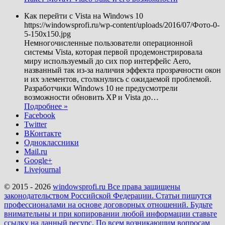
Как перейти с Vista на Windows 10
https://windowsprofi.ru/wp-content/uploads/2016/07/Фото-0-
5-150x150.jpg
Немногочисленные пользователи операционной
системы Vista, которая первой продемонстрировала
миру используемый до сих пор интерфейс Aero,
названный так из-за наличия эффекта прозрачности окон
и их элементов, столкнулись с ожидаемой проблемой.
Разработчики Windows 10 не предусмотрели
возможности обновить XP и Vista до
…
Подробнее »
Facebook
Twitter
ВКонтакте
Одноклассники
Mail.ru
Google+
Livejournal
© 2015 - 2026
windowsprofi.ru Все права защищены
законодательством Российской Федерации. Статьи пишутся
профессионалами на основе договорных отношений. Будьте
внимательны и при копировании любой информации ставьте
ссылку на данный ресурс. По всем возникающим вопросам