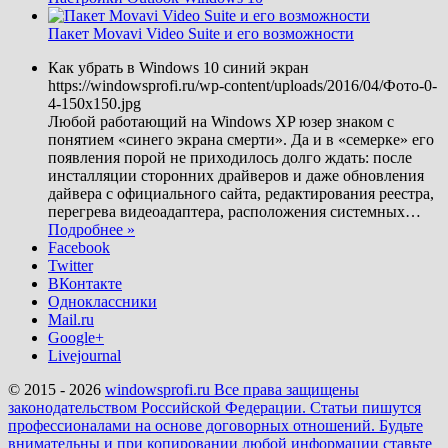
Пакет Movavi Video Suite и его возможности
Как убрать в Windows 10 синий экран
https://windowsprofi.ru/wp-content/uploads/2016/04/Фото-0-
4-150x150.jpg
Любой работающий на Windows XP юзер знаком с
понятием «синего экрана смерти». Да и в «семерке» его
появления порой не приходилось долго ждать: после
инсталляции сторонних драйверов и даже обновления
дайвера с официального сайта, редактирования реестра,
перегрева видеоадаптера, расположения системных
…
Подробнее »
Facebook
Twitter
ВКонтакте
Одноклассники
Mail.ru
Google+
Livejournal
© 2015 - 2026
windowsprofi.ru Все права защищены
законодательством Российской Федерации. Статьи пишутся
профессионалами на основе договорных отношений. Будьте
внимательны и при копировании любой информации ставьте