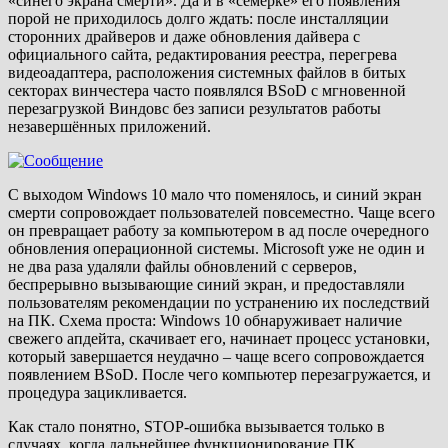
«синего экрана смерти». Да и в «семерке» его появления
порой не приходилось долго ждать: после инсталляции
сторонних драйверов и даже обновления дайвера с
официального сайта, редактирования реестра, перегрева
видеоадаптера, расположения системных файлов в битых
секторах винчестера часто появлялся BSoD с мгновенной
перезагрузкой Виндовс без записи результатов работы
незавершённых приложений.
С выходом Windows 10 мало что поменялось, и синий экран
смерти сопровождает пользователей повсеместно. Чаще всего
он превращает работу за компьютером в ад после очередного
обновления операционной системы. Microsoft уже не один и
не два раза удаляли файлы обновлений с серверов,
беспрерывно вызывающие синий экран, и предоставляли
пользователям рекомендации по устранению их последствий
на ПК. Схема проста: Windows 10 обнаруживает наличие
свежего апдейта, скачивает его, начинает процесс установки,
который завершается неудачно – чаще всего сопровождается
появлением BSoD. После чего компьютер перезагружается, и
процедура зацикливается.
Как стало понятно, STOP-ошибка вызывается только в
случаях, когда дальнейшее функционирование ПК