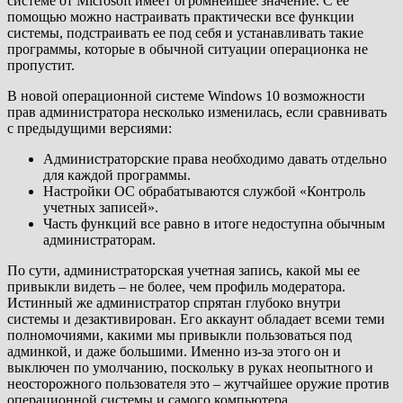
системе от Microsoft имеет огромнейшее значение. С ее
помощью можно настраивать практически все функции
системы, подстраивать ее под себя и устанавливать такие
программы, которые в обычной ситуации операционка не
пропустит.
В новой операционной системе Windows 10 возможности
прав администратора несколько изменилась, если сравнивать
с предыдущими версиями:
Администраторские права необходимо давать отдельно
для каждой программы.
Настройки ОС обрабатываются службой «Контроль
учетных записей».
Часть функций все равно в итоге недоступна обычным
администраторам.
По сути, администраторская учетная запись, какой мы ее
привыкли видеть – не более, чем профиль модератора.
Истинный же администратор спрятан глубоко внутри
системы и дезактивирован. Его аккаунт обладает всеми теми
полномочиями, какими мы привыкли пользоваться под
админкой, и даже большими. Именно из-за этого он и
выключен по умолчанию, поскольку в руках неопытного и
неосторожного пользователя это – жутчайшее оружие против
операционной системы и самого компьютера.