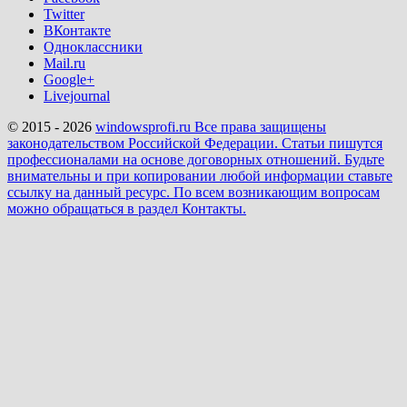
Twitter
ВКонтакте
Одноклассники
Mail.ru
Google+
Livejournal
© 2015 - 2026
windowsprofi.ru Все права защищены
законодательством Российской Федерации. Статьи пишутся
профессионалами на основе договорных отношений. Будьте
внимательны и при копировании любой информации ставьте
ссылку на данный ресурс. По всем возникающим вопросам
можно обращаться в раздел Контакты.