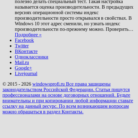
полезно делать специальный тест. Такая настройка
называется оценка производительности. В предыдущих
версиях операционной системы индекс
производительности просто открывался в свойствах. В
Windows 10 этот адрес сменили, но узнать индекс
производительности по-прежнему можно. Проверить
…
Подробнее »
Facebook
Twitter
ВКонтакте
Одноклассники
Mail.ru
Google+
Livejournal
© 2015 - 2026
windowsprofi.ru Все права защищены
законодательством Российской Федерации. Статьи пишутся
профессионалами на основе договорных отношений. Будьте
внимательны и при копировании любой информации ставьте
ссылку на данный ресурс. По всем возникающим вопросам
можно обращаться в раздел Контакты.