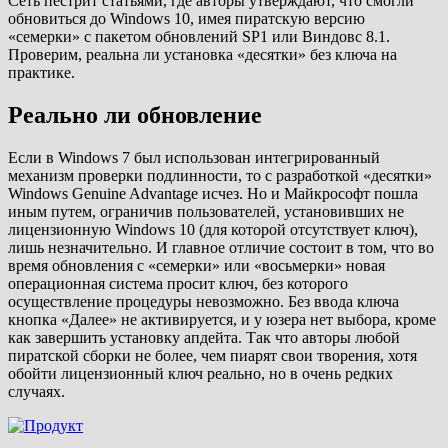
Сеть пестрит статьями, где авторы утверждают, что смогли
обновиться до Windows 10, имея пиратскую версию
«семерки» с пакетом обновлений SP1 или Виндовс 8.1.
Проверим, реальна ли установка «десятки» без ключа на
практике.
Реально ли обновление
Если в Windows 7 был использован интегрированный
механизм проверки подлинности, то с разработкой «десятки»
Windows Genuine Advantage исчез. Но и Майкрософт пошла
иным путем, ограничив пользователей, установивших не
лицензионную Windows 10 (для которой отсутствует ключ),
лишь незначительно. И главное отличие состоит в том, что во
время обновления с «семерки» или «восьмерки» новая
операционная система просит ключ, без которого
осуществление процедуры невозможно. Без ввода ключа
кнопка «Далее» не активируется, и у юзера нет выбора, кроме
как завершить установку апдейта. Так что авторы любой
пиратской сборки не более, чем пиарят свои творения, хотя
обойти лицензионный ключ реально, но в очень редких
случаях.