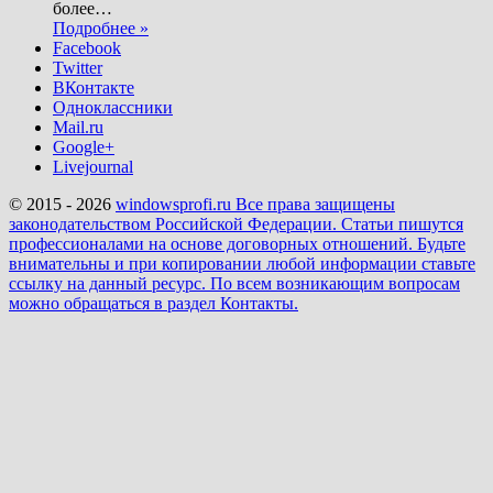
более
…
Подробнее »
Facebook
Twitter
ВКонтакте
Одноклассники
Mail.ru
Google+
Livejournal
© 2015 - 2026
windowsprofi.ru Все права защищены
законодательством Российской Федерации. Статьи пишутся
профессионалами на основе договорных отношений. Будьте
внимательны и при копировании любой информации ставьте
ссылку на данный ресурс. По всем возникающим вопросам
можно обращаться в раздел Контакты.