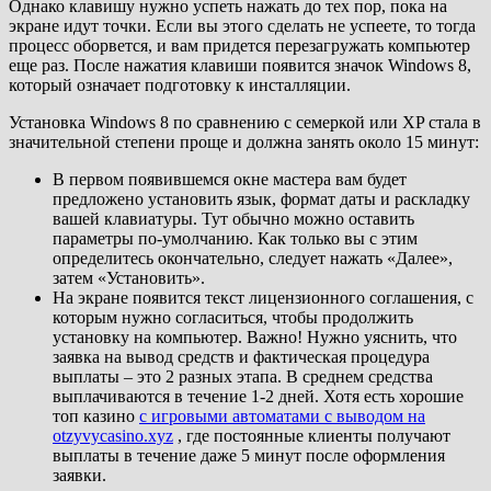
Однако клавишу нужно успеть нажать до тех пор, пока на
экране идут точки. Если вы этого сделать не успеете, то тогда
процесс оборвется, и вам придется перезагружать компьютер
еще раз. После нажатия клавиши появится значок Windows 8,
который означает подготовку к инсталляции.
Установка Windows 8 по сравнению с семеркой или XP стала в
значительной степени проще и должна занять около 15 минут:
В первом появившемся окне мастера вам будет
предложено установить язык, формат даты и раскладку
вашей клавиатуры. Тут обычно можно оставить
параметры по-умолчанию. Как только вы с этим
определитесь окончательно, следует нажать «Далее»,
затем «Установить».
На экране появится текст лицензионного соглашения, с
которым нужно согласиться, чтобы продолжить
установку на компьютер. Важно! Нужно уяснить, что
заявка на вывод средств и фактическая процедура
выплаты – это 2 разных этапа. В среднем средства
выплачиваются в течение 1-2 дней. Хотя есть хорошие
топ казино
с игровыми автоматами с выводом на
otzyvycasino.xyz
, где постоянные клиенты получают
выплаты в течение даже 5 минут после оформления
заявки.